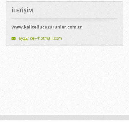
İLETIŞIM
www.kaliteliucuzurunler.com.tr
ay321ce@
hotmail.
com
© 2014 Tüm Hakları Saklıdır.